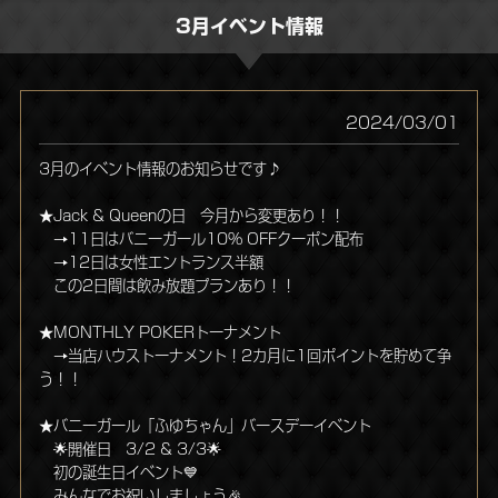
Jack&Queenとは?
遊び方・楽しみ方
Drink Menu
スタッフ募集
アクセス
料金
3月イベント情報
2024/03/01
3月のイベント情報のお知らせです♪
★Jack & Queenの日 今月から変更あり！！
→11日はバニーガール10% OFFクーポン配布
→12日は女性エントランス半額
この2日間は飲み放題プランあり！！
★MONTHLY POKERトーナメント
→当店ハウストーナメント！2カ月に1回ポイントを貯めて争
う！！
★バニーガール「ふゆちゃん」バースデーイベント
🌟開催日 3/2 & 3/3🌟
初の誕生日イベント💙
みんなでお祝いしましょう🎉