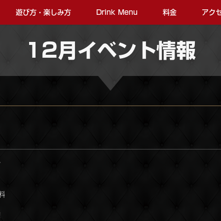
遊び方・楽しみ方
Drink Menu
料金
アク
12月イベント情報
♪
料
！